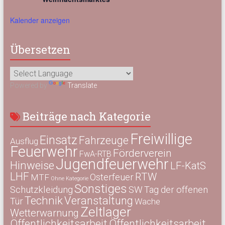
Kalender anzeigen
Übersetzen
Powered by
Translate
Beiträge nach Kategorie
Freiwillige
Einsatz
Fahrzeuge
Ausflug
Feuerwehr
Förderverein
FwA-RTB
Jugendfeuerwehr
Hinweise
LF-KatS
LHF
RTW
Osterfeuer
MTF
Ohne Kategorie
Sonstiges
Schutzkleidung
SW
Tag der offenen
Technik
Veranstaltung
Tür
Wache
Zeltlager
Wetterwarnung
Öffentlichkeitsarbeit
Öffentlichkeitsarbeit