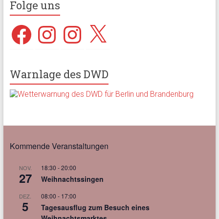
Folge uns
Facebook
Instagram
Instagram
X
Warnlage des DWD
Kommende Veranstaltungen
18:30
-
20:00
NOV.
27
Weihnachtssingen
08:00
-
17:00
DEZ.
5
Tagesausflug zum Besuch eines
Weihnachtsmarktes