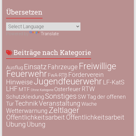
t
Übersetzen
i
o
Powered by
Translate
n
Beiträge nach Kategorie
Freiwillige
Einsatz
Fahrzeuge
Ausflug
Feuerwehr
Förderverein
FwA-RTB
Jugendfeuerwehr
Hinweise
LF-KatS
LHF
RTW
Osterfeuer
MTF
Ohne Kategorie
Sonstiges
Schutzkleidung
SW
Tag der offenen
Technik
Veranstaltung
Tür
Wache
Zeltlager
Wetterwarnung
Öffentlichkeitsarbeit
Öffentlichkeitsarbeit
Übung
Übung