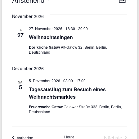
A
L
D
e
n
i
a
s
November 2026
r
s
t
t
e
u
a
27. November 2026 - 18:30
-
20:00
i
FR.
m
27
Weihnachtssingen
n
w
c
ä
Dorfkirche Gatow
Alt-Gatow 32, Berlin, Berlin,
s
h
h
Deutschland
l
t
t
e
a
Dezember 2026
n
e
.
l
5. Dezember 2026 - 08:00
-
17:00
n
SA.
5
t
Tagesausflug zum Besuch eines
-
Weihnachtsmarktes
u
N
Feuerwache Gatow
Gatower Straße 333, Berlin, Berlin,
n
Deutschland
a
g
v
A
i
n
Heute
Nächste
Veranstaltungen
Vorherige