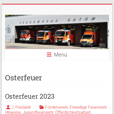
Zum
Freiwillige
Inhalt
springen
Feuerwehr
Berlin
Gatow
Menü
Fördergemeinschaft
der
Freiwilligen
Feuerwehr
Osterfeuer
Berlin
Gatow
e.V.
Osterfeuer 2023
J. Freidank
Förderverein
,
Freiwillige Feuerwehr
,
Hinweise
,
Jugendfeuerwehr
,
Öffentlichkeitsarbeit
,