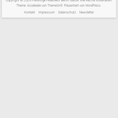
Copyright © 2026
Freiwillige Feuerwehr Berlin Gatow
. Alle Rechte vorbehalten.
Theme:
Accelerate
von ThemeGrill. Präsentiert von
WordPress
.
Kontakt
Impressum
Datenschutz
Newsletter