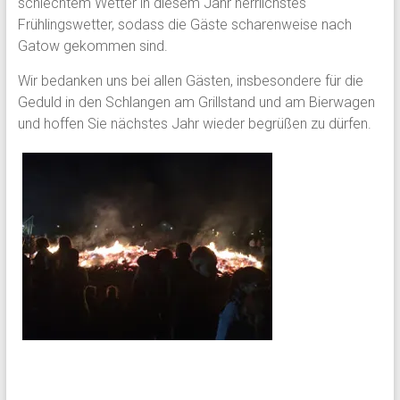
schlechtem Wetter in diesem Jahr herrlichstes
Frühlingswetter, sodass die Gäste scharenweise nach
Gatow gekommen sind.
Wir bedanken uns bei allen Gästen, insbesondere für die
Geduld in den Schlangen am Grillstand und am Bierwagen
und hoffen Sie nächstes Jahr wieder begrüßen zu dürfen.