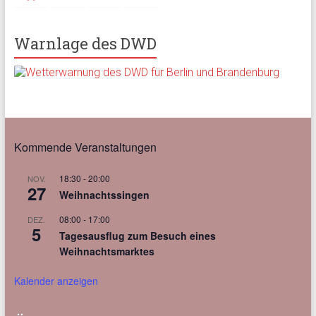
Warnlage des DWD
Kommende Veranstaltungen
18:30
-
20:00
NOV.
27
Weihnachtssingen
08:00
-
17:00
DEZ.
5
Tagesausflug zum Besuch eines
Weihnachtsmarktes
Kalender anzeigen