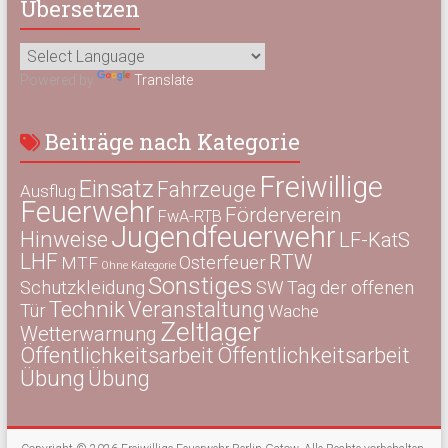
Übersetzen
Powered by
Translate
Beiträge nach Kategorie
Freiwillige
Einsatz
Fahrzeuge
Ausflug
Feuerwehr
Förderverein
FwA-RTB
Jugendfeuerwehr
Hinweise
LF-KatS
LHF
RTW
Osterfeuer
MTF
Ohne Kategorie
Sonstiges
Schutzkleidung
SW
Tag der offenen
Technik
Veranstaltung
Tür
Wache
Zeltlager
Wetterwarnung
Öffentlichkeitsarbeit
Öffentlichkeitsarbeit
Übung
Übung