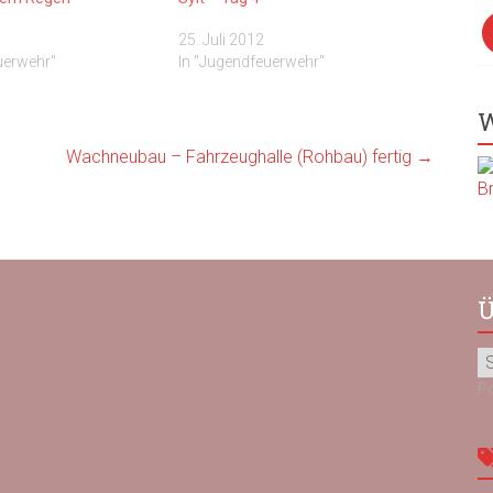
F
25. Juli 2012
uerwehr"
In "Jugendfeuerwehr"
W
Wachneubau – Fahrzeughalle (Rohbau) fertig
→
Ü
P