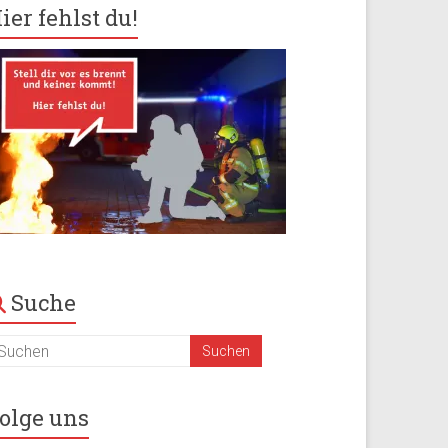
ier fehlst du!
Suche
olge uns