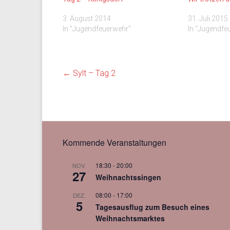
3. August 2014
31. Juli 2015
In "Jugendfeuerwehr"
In "Jugendfe
←
Sylt – Tag 2
Kommende Veranstaltungen
18:30
-
20:00
NOV.
27
Weihnachtssingen
08:00
-
17:00
DEZ.
5
Tagesausflug zum Besuch eines
Weihnachtsmarktes