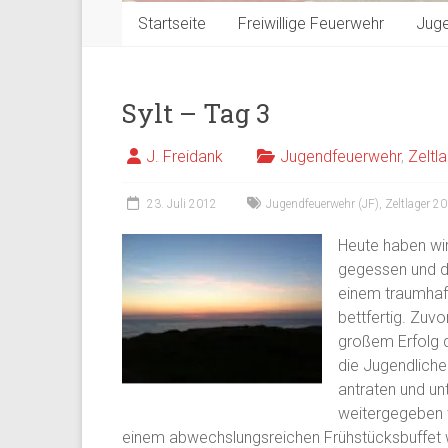
Startseite
Freiwillige Feuerwehr
Jug
Sylt – Tag 3
J. Freidank
Jugendfeuerwehr
,
Zeltl
23. Juli 2012
Jugendfeuerwehr (JF)
,
Zeltlager 2
Heute haben wir
gegessen und d
einem traumha
bettfertig. Zu
großem Erfolg 
die Jugendliche
antraten und u
weitergegeben 
einem abwechslungsreichen Frühstücksbuffet 