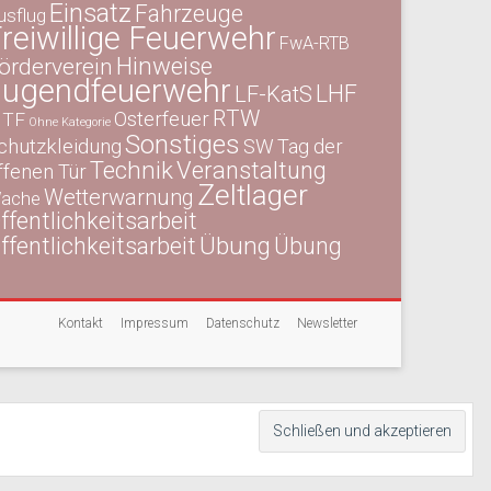
Einsatz
Fahrzeuge
usflug
reiwillige Feuerwehr
FwA-RTB
Hinweise
örderverein
Jugendfeuerwehr
LHF
LF-KatS
RTW
Osterfeuer
TF
Ohne Kategorie
Sonstiges
chutzkleidung
SW
Tag der
Technik
Veranstaltung
ffenen Tür
Zeltlager
Wetterwarnung
ache
ffentlichkeitsarbeit
Übung
ffentlichkeitsarbeit
Übung
Kontakt
Impressum
Datenschutz
Newsletter