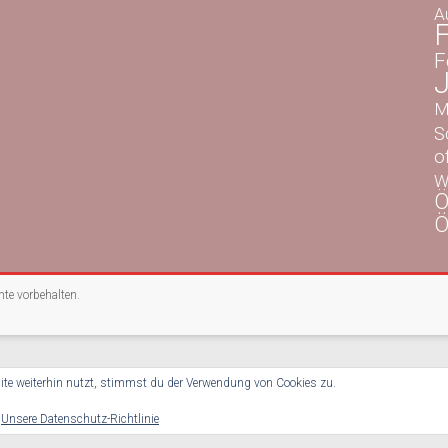
A
F
F
M
S
o
W
Ö
Ö
chte vorbehalten.
te weiterhin nutzt, stimmst du der Verwendung von Cookies zu.
:
Unsere Datenschutz-Richtlinie