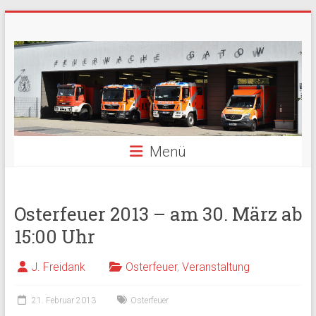
Zum
Freiwillige
Inhalt
springen
Feuerwehr
Berlin
Gatow
Menü
Fördergemeinschaft
der
Freiwilligen
Feuerwehr
Osterfeuer 2013 – am 30. März ab
Berlin
15:00 Uhr
Gatow
e.V.
J. Freidank
Osterfeuer
,
Veranstaltung
21. Februar 2013
Osterfeuer