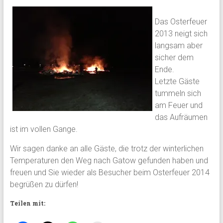
Das Osterfeuer
2013 neigt sich
langsam aber
sicher dem
Ende.
Letzte Gäste
tummeln sich
am Feuer und
das Aufräumen
ist im vollen Gange.
Wir sagen danke an alle Gäste, die trotz der winterlichen
Temperaturen den Weg nach Gatow gefunden haben und
freuen und Sie wieder als Besucher beim Osterfeuer 2014
begrüßen zu dürfen!
Teilen mit: