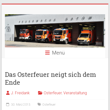
Zum
Freiwillige
Inhalt
springen
Feuerwehr
Berlin
Gatow
Menü
Fördergemeinschaft
der
Freiwilligen
Feuerwehr
Das Osterfeuer neigt sich dem
Berlin
Ende
Gatow
e.V.
J. Freidank
Osterfeuer
,
Veranstaltung
30. März 2013
Osterfeuer