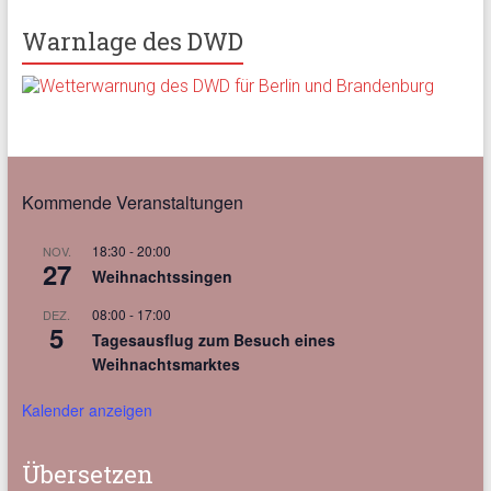
Warnlage des DWD
Kommende Veranstaltungen
18:30
-
20:00
NOV.
27
Weihnachtssingen
08:00
-
17:00
DEZ.
5
Tagesausflug zum Besuch eines
Weihnachtsmarktes
Kalender anzeigen
Übersetzen