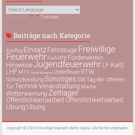
Powered by
Translate
Beiträge nach Kategorie
Freiwillige
Einsatz
Fahrzeuge
Ausflug
Feuerwehr
Förderverein
FwA-RTB
Jugendfeuerwehr
Hinweise
LF-KatS
LHF
RTW
Osterfeuer
MTF
Ohne Kategorie
Sonstiges
Schutzkleidung
SW
Tag der offenen
Technik
Veranstaltung
Tür
Wache
Zeltlager
Wetterwarnung
Öffentlichkeitsarbeit
Öffentlichkeitsarbeit
Übung
Übung
Copyright © 2026
Freiwillige Feuerwehr Berlin Gatow
. Alle Rechte vorbehalten.
Theme:
Accelerate
von ThemeGrill. Präsentiert von
WordPress
.