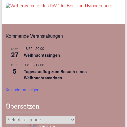
Kommende Veranstaltungen
18:30
-
20:00
NOV.
27
Weihnachtssingen
08:00
-
17:00
DEZ.
5
Tagesausflug zum Besuch eines
Weihnachtsmarktes
Kalender anzeigen
Übersetzen
Powered by
Translate