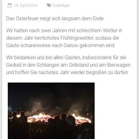
19. April 2014
Osterfeuer
Das Osterfeuer neigt sich langsam dem Ende.
Wir hatten nach zwei Jahren mit schlechtem Wetter in
diesem Jahr herrlichstes Frühlingswetter, sodass die
Gäste scharenweise nach Gatow gekommen sind.
Wir bedanken uns bei allen Gästen, insbesondere für die
Geduld in den Schlangen am Grillstand und am Bierwagen
und hoffen Sie nächstes Jahr wieder begrüßen zu dürfen.