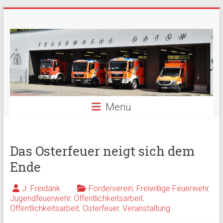
Zum
Freiwillige
Inhalt
springen
Feuerwehr
Berlin
Gatow
Menü
Fördergemeinschaft
der
Freiwilligen
Feuerwehr
Das Osterfeuer neigt sich dem
Berlin
Ende
Gatow
e.V.
J. Freidank
Förderverein
,
Freiwillige Feuerwehr
,
Jugendfeuerwehr
,
Öffentlichkeitsarbeit
,
Öffentlichkeitsarbeit
,
Osterfeuer
,
Veranstaltung