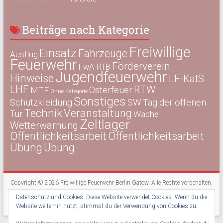
Beiträge nach Kategorie
Freiwillige
Einsatz
Fahrzeuge
Ausflug
Feuerwehr
Förderverein
FwA-RTB
Jugendfeuerwehr
Hinweise
LF-KatS
LHF
RTW
Osterfeuer
MTF
Ohne Kategorie
Sonstiges
Schutzkleidung
SW
Tag der offenen
Technik
Veranstaltung
Tür
Wache
Zeltlager
Wetterwarnung
Öffentlichkeitsarbeit
Öffentlichkeitsarbeit
Übung
Übung
Copyright © 2026
Freiwillige Feuerwehr Berlin Gatow
. Alle Rechte vorbehalten.
Theme:
Accelerate
von ThemeGrill. Präsentiert von
WordPress
.
Datenschutz und Cookies: Diese Website verwendet Cookies. Wenn du die
Kontakt
Impressum
Datenschutz
Newsletter
Website weiterhin nutzt, stimmst du der Verwendung von Cookies zu.