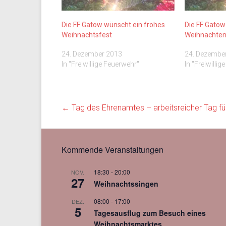
Die FF Gatow wünscht ein frohes
Die FF Gatow
Weihnachtsfest
Weihnachte
24. Dezember 2013
24. Dezembe
In "Freiwillige Feuerwehr"
In "Freiwilli
←
Tag des Ehrenamtes – arbeitsreicher Tag fü
Kommende Veranstaltungen
18:30
-
20:00
NOV.
27
Weihnachtssingen
08:00
-
17:00
DEZ.
5
Tagesausflug zum Besuch eines
Weihnachtsmarktes