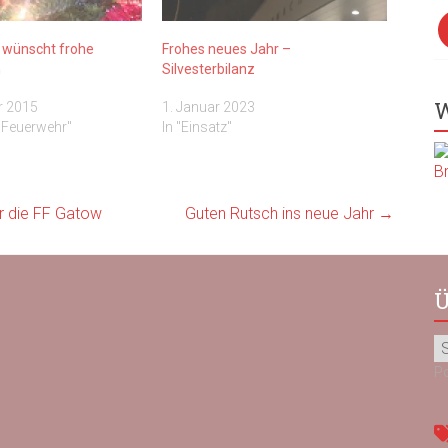
F
 wünscht frohe
Frohes neues Jahr –
n
Silvesterbilanz
W
r 2015
1. Januar 2023
ge Feuerwehr"
In "Einsatz"
r die FF Gatow
Guten Rutsch ins neue Jahr
→
Ü
P