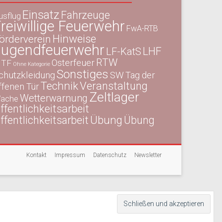
Einsatz
Fahrzeuge
usflug
reiwillige Feuerwehr
FwA-RTB
Hinweise
örderverein
Jugendfeuerwehr
LHF
LF-KatS
RTW
Osterfeuer
TF
Ohne Kategorie
Sonstiges
chutzkleidung
SW
Tag der
Technik
Veranstaltung
ffenen Tür
Zeltlager
Wetterwarnung
ache
ffentlichkeitsarbeit
Übung
ffentlichkeitsarbeit
Übung
Kontakt
Impressum
Datenschutz
Newsletter