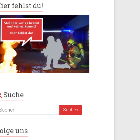
ier fehlst du!
Suche
olge uns