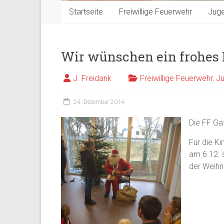
Startseite
Freiwillige Feuerwehr
Jug
Wir wünschen ein frohes 
J. Freidank
Freiwillige Feuerwehr
,
J
24. Dezember 2014
Die FF Ga
Für die Ki
am 6.12. 
der Weihn