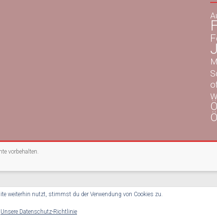
A
F
F
M
S
o
W
Ö
Ö
chte vorbehalten.
te weiterhin nutzt, stimmst du der Verwendung von Cookies zu.
:
Unsere Datenschutz-Richtlinie