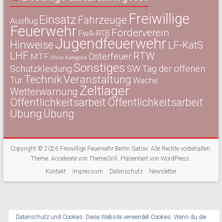
Freiwillige
Einsatz
Fahrzeuge
Ausflug
Feuerwehr
Förderverein
FwA-RTB
Jugendfeuerwehr
Hinweise
LF-KatS
LHF
RTW
Osterfeuer
MTF
Ohne Kategorie
Sonstiges
Schutzkleidung
SW
Tag der offenen
Technik
Veranstaltung
Tür
Wache
Zeltlager
Wetterwarnung
Öffentlichkeitsarbeit
Öffentlichkeitsarbeit
Übung
Übung
Copyright © 2026
Freiwillige Feuerwehr Berlin Gatow
. Alle Rechte vorbehalten.
Theme:
Accelerate
von ThemeGrill. Präsentiert von
WordPress
.
Kontakt
Impressum
Datenschutz
Newsletter
Datenschutz und Cookies: Diese Website verwendet Cookies. Wenn du die