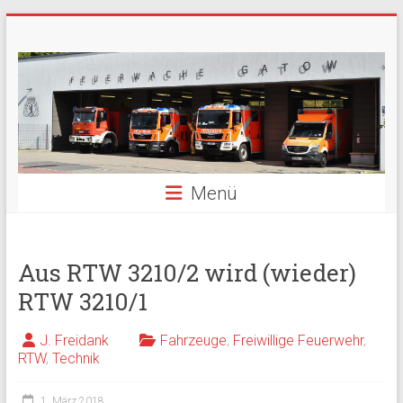
Zum
Freiwillige
Inhalt
springen
Feuerwehr
Berlin
Gatow
Menü
Fördergemeinschaft
der
Freiwilligen
Feuerwehr
Aus RTW 3210/2 wird (wieder)
Berlin
RTW 3210/1
Gatow
e.V.
J. Freidank
Fahrzeuge
,
Freiwillige Feuerwehr
,
RTW
,
Technik
1. März 2018