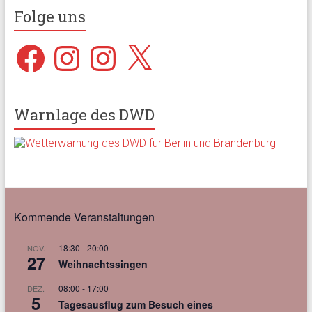
Folge uns
Facebook
Instagram
Instagram
X
Warnlage des DWD
Kommende Veranstaltungen
18:30
-
20:00
NOV.
27
Weihnachtssingen
08:00
-
17:00
DEZ.
5
Tagesausflug zum Besuch eines