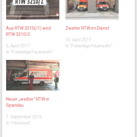
Aus RTW 3210(/1) wird
Zweiter RTW im Dienst
RTW 3210/2
10. April 2017
6. April 2017
In "Freiwillige Feuerwehr"
In "Freiwillige Feuerwehr"
Neuer „weißer“ RTW in
Spandau
1. September 2016
In "Hinweise"