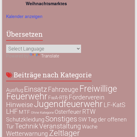
Weihnachtsmarktes
Kalender anzeigen
Übersetzen
Powered by
Translate
Beiträge nach Kategorie
Freiwillige
Einsatz
Fahrzeuge
Ausflug
Feuerwehr
Förderverein
FwA-RTB
Jugendfeuerwehr
Hinweise
LF-KatS
LHF
RTW
Osterfeuer
MTF
Ohne Kategorie
Sonstiges
Schutzkleidung
SW
Tag der offenen
Technik
Veranstaltung
Tür
Wache
Zeltlager
Wetterwarnung