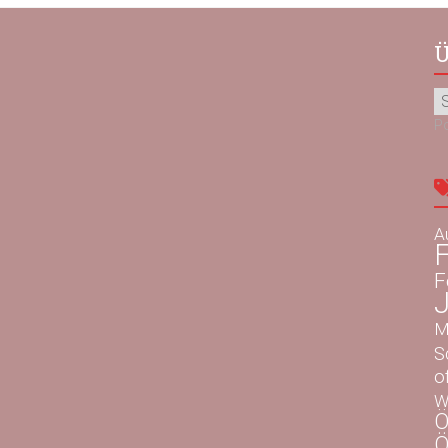
Ü
P
A
F
F
M
S
o
W
Ö
Ö