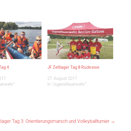
Tag 4
JF Zeltlager Tag 8 Rückreise
017
27. August 2017
uerwehr"
In "Jugendfeuerwehr"
tlager Tag 3: Orientierungsmarsch und Volleyballturnier
→