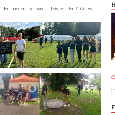
H
 in der näheren Umgebung und ein, von der JF Gatow,
F