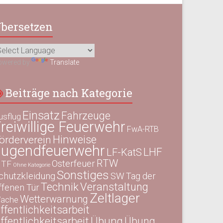
bersetzen
owered by
Translate
Beiträge nach Kategorie
Einsatz
Fahrzeuge
usflug
reiwillige Feuerwehr
FwA-RTB
Hinweise
örderverein
Jugendfeuerwehr
LHF
LF-KatS
RTW
Osterfeuer
TF
Ohne Kategorie
Sonstiges
chutzkleidung
SW
Tag der
Technik
Veranstaltung
ffenen Tür
Zeltlager
Wetterwarnung
ache
ffentlichkeitsarbeit
Übung
ffentlichkeitsarbeit
Übung