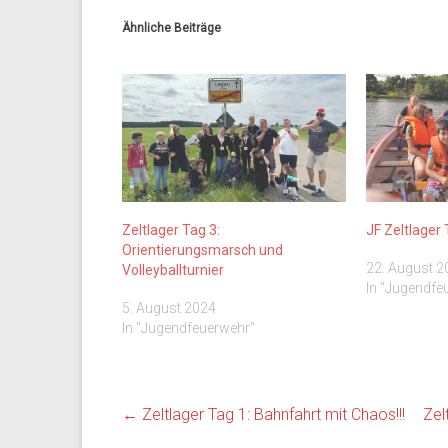
Ähnliche Beiträge
Zeltlager Tag 3:
JF Zeltlager 
Orientierungsmarsch und
22. August 2
Volleyballturnier
In "Jugendfe
5. August 2024
In "Jugendfeuerwehr"
←
Zeltlager Tag 1: Bahnfahrt mit Chaos!!!
Zel