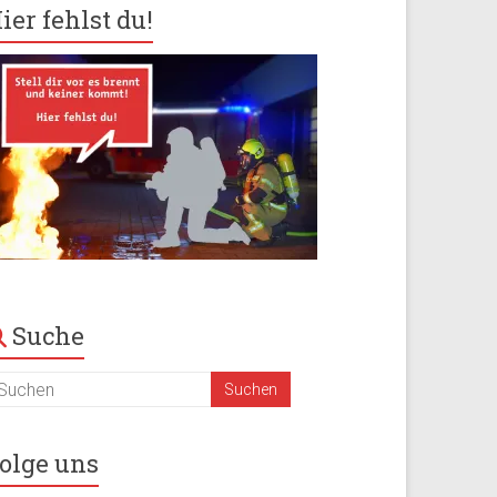
ier fehlst du!
Suche
olge uns