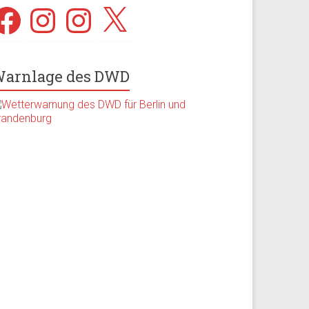
acebook
Instagram
Instagram
X
arnlage des DWD