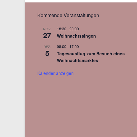
Kommende Veranstaltungen
18:30
-
20:00
NOV.
27
Weihnachtssingen
08:00
-
17:00
DEZ.
5
Tagesausflug zum Besuch eines
Weihnachtsmarktes
Kalender anzeigen