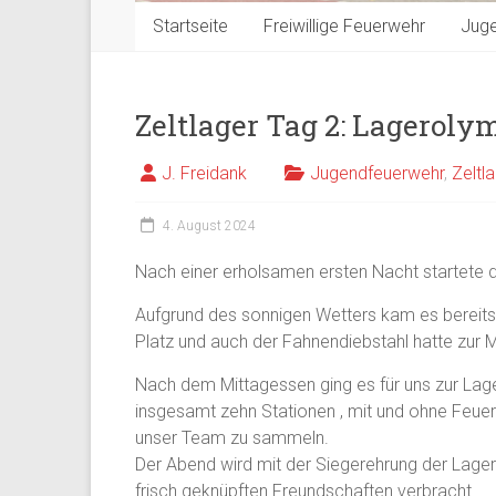
Startseite
Freiwillige Feuerwehr
Jug
Zeltlager Tag 2: Lageroly
J. Freidank
Jugendfeuerwehr
,
Zeltl
4. August 2024
Nach einer erholsamen ersten Nacht startete d
Aufgrund des sonnigen Wetters kam es bereit
Platz und auch der Fahnendiebstahl hatte zur M
Nach dem Mittagessen ging es für uns zur Lag
insgesamt zehn Stationen , mit und ohne Feuerw
unser Team zu sammeln.
Der Abend wird mit der Siegerehrung der Lag
frisch geknüpften Freundschaften verbracht.