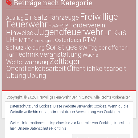
Beiträge nach Kategorie
Freiwillige
Einsatz
Fahrzeuge
Ausflug
Feuerwehr
Förderverein
FwA-RTB
Jugendfeuerwehr
Hinweise
LF-KatS
LHF
RTW
Osterfeuer
MTF
Ohne Kategorie
Sonstiges
Schutzkleidung
SW
Tag der offenen
Technik
Veranstaltung
Tür
Wache
Zeltlager
Wetterwarnung
Öffentlichkeitsarbeit
Öffentlichkeitsarbeit
Übung
Übung
Copyright © 2026
Freiwillige Feuerwehr Berlin Gatow
. Alle Rechte vorbehalten.
Theme:
Accelerate
von ThemeGrill. Präsentiert von
WordPress
.
Datenschutz und Cookies: Diese Website verwendet Cookies. Wenn du die
Kontakt
Impressum
Datenschutz
Newsletter
Website weiterhin nutzt, stimmst du der Verwendung von Cookies zu.
Weitere Informationen, beispielsweise zur Kontrolle von Cookies, findest du
hier:
Unsere Datenschutz-Richtlinie