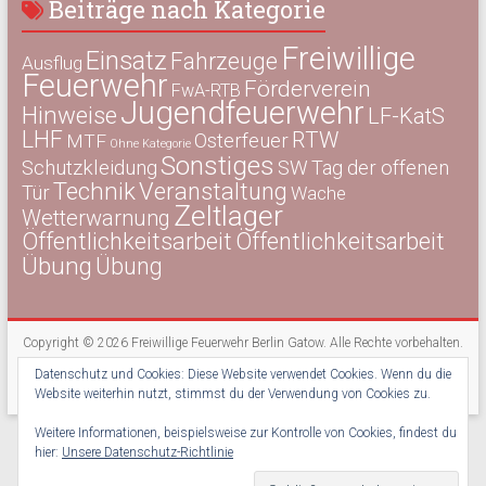
Beiträge nach Kategorie
Freiwillige
Einsatz
Fahrzeuge
Ausflug
Feuerwehr
Förderverein
FwA-RTB
Jugendfeuerwehr
Hinweise
LF-KatS
LHF
RTW
Osterfeuer
MTF
Ohne Kategorie
Sonstiges
Schutzkleidung
SW
Tag der offenen
Technik
Veranstaltung
Tür
Wache
Zeltlager
Wetterwarnung
Öffentlichkeitsarbeit
Öffentlichkeitsarbeit
Übung
Übung
Copyright © 2026
Freiwillige Feuerwehr Berlin Gatow
. Alle Rechte vorbehalten.
Theme:
Accelerate
von ThemeGrill. Präsentiert von
WordPress
.
Datenschutz und Cookies: Diese Website verwendet Cookies. Wenn du die
Kontakt
Impressum
Datenschutz
Newsletter
Website weiterhin nutzt, stimmst du der Verwendung von Cookies zu.
Weitere Informationen, beispielsweise zur Kontrolle von Cookies, findest du
hier:
Unsere Datenschutz-Richtlinie