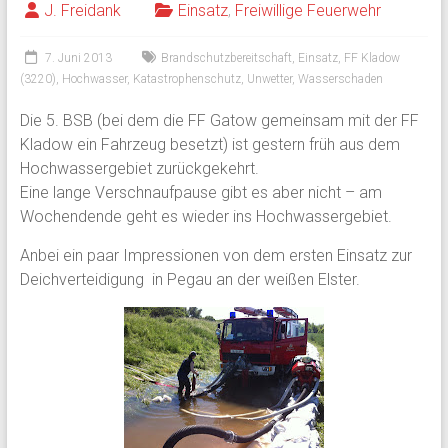
J. Freidank
Einsatz
,
Freiwillige Feuerwehr
7. Juni 2013
Brandschutzbereitschaft
,
Einsatz
,
FF Kladow
(3220)
,
Hochwasser
,
Katastrophenschutz
,
Unwetter
,
Wasserschaden
Die 5. BSB (bei dem die FF Gatow gemeinsam mit der FF
Kladow ein Fahrzeug besetzt) ist gestern früh aus dem
Hochwassergebiet zurückgekehrt.
Eine lange Verschnaufpause gibt es aber nicht – am
Wochendende geht es wieder ins Hochwassergebiet.
Anbei ein paar Impressionen von dem ersten Einsatz zur
Deichverteidigung in Pegau an der weißen Elster.