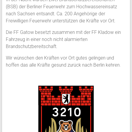
(BSB) der Berliner Feuerwehr zum Hochwassereinsatz
nach Sachsen entsandt. Ca. 200 Angehörige der
Freiwilligen Feuerwehr unterstützen die Kräfte vor Ort.
Die FF Gatow besetzt zusammen mit der FF Kladow ein
Fahrzeug in einer noch nicht alarmierten
Brandschutzbereitschaft.
Wir wünschen den Kräften vor Ort gutes gelingen und
hoffen das alle Kräfte gesund zurück nach Berlin kehren.