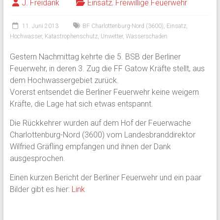
J. Freidank
Einsatz
,
Freiwillige Feuerwehr
11. Juni 2013
BF Charlottenburg-Nord (3600)
,
Einsatz
,
Hochwasser
,
Katastrophenschutz
,
Unwetter
,
Wasserschaden
Gestern Nachmittag kehrte die 5. BSB der Berliner
Feuerwehr, in deren 3. Zug die FF Gatow Kräfte stellt, aus
dem Hochwassergebiet zurück.
Vorerst entsendet die Berliner Feuerwehr keine weigern
Kräfte, die Lage hat sich etwas entspannt.
Die Rückkehrer wurden auf dem Hof der Feuerwache
Charlottenburg-Nord (3600) vom Landesbranddirektor
Wilfried Gräfling empfangen und ihnen der Dank
ausgesprochen.
Einen kurzen Bericht der Berliner Feuerwehr und ein paar
Bilder gibt es hier:
Link