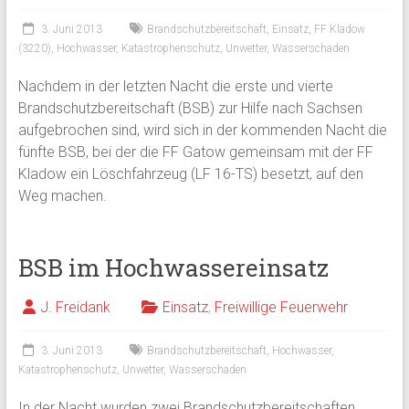
3. Juni 2013
Brandschutzbereitschaft
,
Einsatz
,
FF Kladow
(3220)
,
Hochwasser
,
Katastrophenschutz
,
Unwetter
,
Wasserschaden
Nachdem in der letzten Nacht die erste und vierte
Brandschutzbereitschaft (BSB) zur Hilfe nach Sachsen
aufgebrochen sind, wird sich in der kommenden Nacht die
fünfte BSB, bei der die FF Gatow gemeinsam mit der FF
Kladow ein Löschfahrzeug (LF 16-TS) besetzt, auf den
Weg machen.
BSB im Hochwassereinsatz
J. Freidank
Einsatz
,
Freiwillige Feuerwehr
3. Juni 2013
Brandschutzbereitschaft
,
Hochwasser
,
Katastrophenschutz
,
Unwetter
,
Wasserschaden
In der Nacht wurden zwei Brandschutzbereitschaften