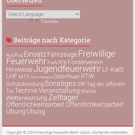
Powered by
Translate
Beiträge nach Kategorie
Freiwillige
Einsatz
Fahrzeuge
Ausflug
Feuerwehr
Förderverein
FwA-RTB
Jugendfeuerwehr
Hinweise
LF-KatS
LHF
RTW
Osterfeuer
MTF
Ohne Kategorie
Sonstiges
Schutzkleidung
SW
Tag der offenen
Technik
Veranstaltung
Tür
Wache
Zeltlager
Wetterwarnung
Öffentlichkeitsarbeit
Öffentlichkeitsarbeit
Übung
Übung
Copyright © 2026
Freiwillige Feuerwehr Berlin Gatow
. Alle Rechte vorbehalten.