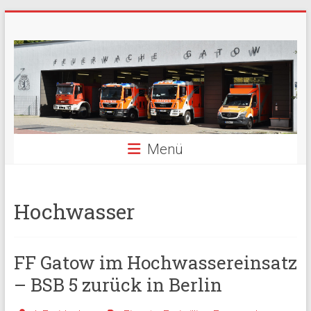
Zum
Freiwillige
Inhalt
springen
Feuerwehr
Berlin
Gatow
Menü
Fördergemeinschaft
der
Freiwilligen
Feuerwehr
Hochwasser
Berlin
Gatow
e.V.
FF Gatow im Hochwassereinsatz
– BSB 5 zurück in Berlin