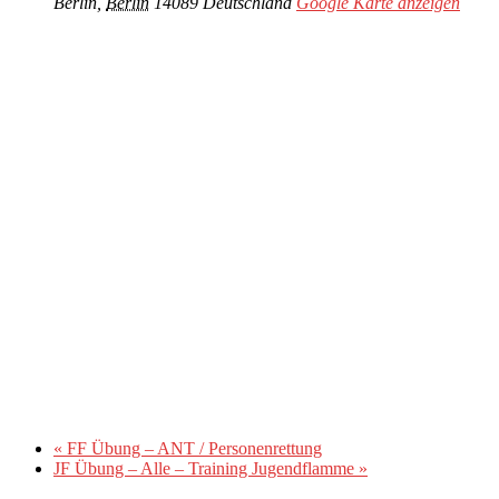
Berlin
,
Berlin
14089
Deutschland
Google Karte anzeigen
«
FF Übung – ANT / Personenrettung
JF Übung – Alle – Training Jugendflamme
»