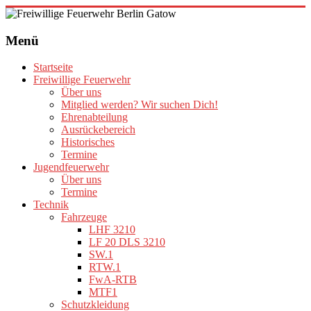
Zum
Inhalt
Freiwillige
springen
Menü
Feuerwehr
Berlin
Startseite
Gatow
Freiwillige Feuerwehr
Über uns
Fördergemeinschaft
Mitglied werden? Wir suchen Dich!
der
Ehrenabteilung
Freiwilligen
Ausrückebereich
Feuerwehr
Historisches
Berlin
Termine
Gatow
Jugendfeuerwehr
e.V.
Über uns
Termine
Technik
Fahrzeuge
LHF 3210
LF 20 DLS 3210
SW.1
RTW.1
FwA-RTB
MTF1
Schutzkleidung