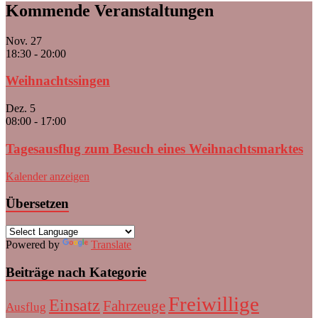
Kommende Veranstaltungen
Nov.
27
18:30
-
20:00
Weihnachtssingen
Dez.
5
08:00
-
17:00
Tagesausflug zum Besuch eines Weihnachtsmarktes
Kalender anzeigen
Übersetzen
Powered by
Translate
Beiträge nach Kategorie
Freiwillige
Einsatz
Fahrzeuge
Ausflug