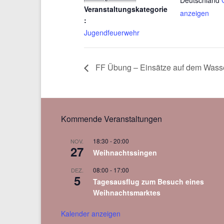
Deutschland
Veranstaltungskategorie
anzeigen
:
Jugendfeuerwehr
FF Übung – Einsätze auf dem Wass
Kommende Veranstaltungen
18:30
-
20:00
NOV.
27
Weihnachtssingen
08:00
-
17:00
DEZ.
5
Tagesausflug zum Besuch eines
Weihnachtsmarktes
Kalender anzeigen