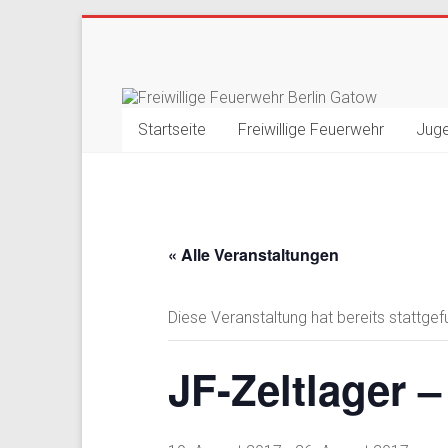
Zum
Inhalt
Freiwillige
springen
Feuerwehr
Startseite
Freiwillige Feuerwehr
Jug
Berlin
Gatow
Fördergemeinschaft
« Alle Veranstaltungen
der
Freiwilligen
Feuerwehr
Diese Veranstaltung hat bereits stattgef
Berlin
Gatow
JF-Zeltlager 
e.V.