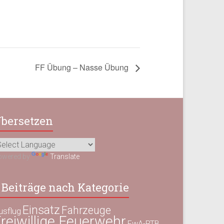
FF Übung – Nasse Übung
bersetzen
owered by
Translate
Beiträge nach Kategorie
Einsatz
Fahrzeuge
usflug
reiwillige Feuerwehr
FwA-RTB