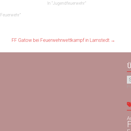
In "Jugendfeuerwehr"
ge Feuerwehr"
FF Gatow bei Feuerwehrwettkampf in Lamstedt
→
Ü
P
A
F