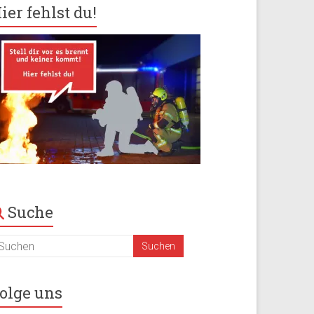
ier fehlst du!
Suche
olge uns