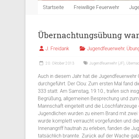
Startseite
Freiwillige Feuerwehr
Jug
Übernachtungsübung war 
J. Freidank
Jugendfeuerwehr
,
Übun
20. Oktober 2013
Jugendfeuerwehr (JF)
,
Überna
Auch in diesem Jahr hat die Jugendfeuerwehr
durchgeführt. Der Clou: Zum ersten Mal fand 
333 statt. Am Samstag, 19.10., trafen sich in
Begrüßung, allgemeinen Besprechung und zum F
Mannschaft eingeteilt und die Löschfahrzeuge d
Jugendlichen wurden zu einem Brand mit zwei
wurde komplett verraucht vorgefunden und die
Innenangriff hautnah zu erleben, fanden die Ju
tatsächlich brannte. Zurück auf der Wache gab 