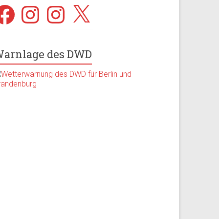
acebook
Instagram
Instagram
X
arnlage des DWD