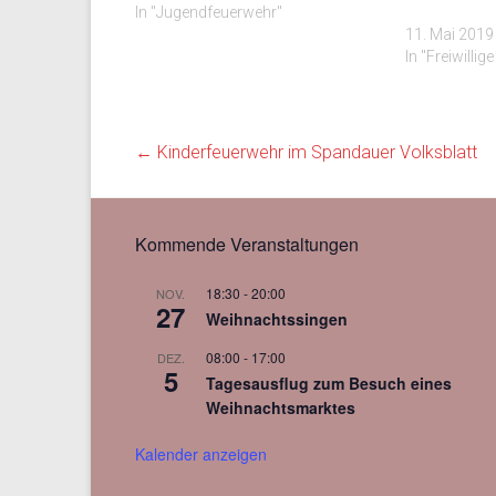
In "Jugendfeuerwehr"
11. Mai 2019
In "Freiwilli
←
Kinderfeuerwehr im Spandauer Volksblatt
Kommende Veranstaltungen
18:30
-
20:00
NOV.
27
Weihnachtssingen
08:00
-
17:00
DEZ.
5
Tagesausflug zum Besuch eines
Weihnachtsmarktes
Kalender anzeigen