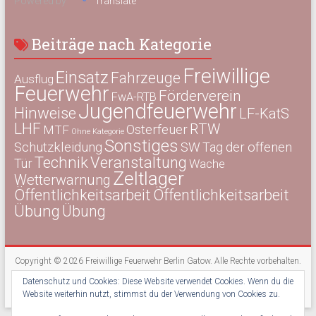
Powered by
Translate
Beiträge nach Kategorie
Freiwillige
Einsatz
Fahrzeuge
Ausflug
Feuerwehr
Förderverein
FwA-RTB
Jugendfeuerwehr
Hinweise
LF-KatS
LHF
RTW
Osterfeuer
MTF
Ohne Kategorie
Sonstiges
Schutzkleidung
SW
Tag der offenen
Technik
Veranstaltung
Tür
Wache
Zeltlager
Wetterwarnung
Öffentlichkeitsarbeit
Öffentlichkeitsarbeit
Übung
Übung
Copyright © 2026
Freiwillige Feuerwehr Berlin Gatow
. Alle Rechte vorbehalten.
Theme:
Accelerate
von ThemeGrill. Präsentiert von
WordPress
.
Datenschutz und Cookies: Diese Website verwendet Cookies. Wenn du die
Kontakt
Impressum
Datenschutz
Newsletter
Website weiterhin nutzt, stimmst du der Verwendung von Cookies zu.