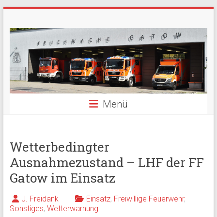
Zum
Freiwillige
Inhalt
springen
Feuerwehr
Berlin
Gatow
Menü
Fördergemeinschaft
der
Freiwilligen
Feuerwehr
Wetterbedingter
Berlin
Ausnahmezustand – LHF der FF
Gatow
e.V.
Gatow im Einsatz
J. Freidank
Einsatz
,
Freiwillige Feuerwehr
,
Sonstiges
,
Wetterwarnung