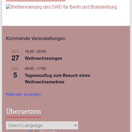
Kommende Veranstaltungen
18:30
-
20:00
NOV.
27
Weihnachtssingen
08:00
-
17:00
DEZ.
5
Tagesausflug zum Besuch eines
Weihnachtsmarktes
Kalender anzeigen
Übersetzen