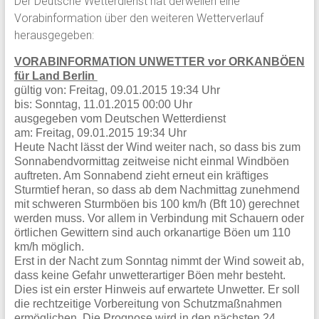
Der Deutsche Wetterdienst hat derweilen eine
Vorabinformation über den weiteren Wetterverlauf
herausgegeben:
VORABINFORMATION UNWETTER vor ORKANBÖEN
für Land Berlin
gültig von: Freitag, 09.01.2015 19:34 Uhr
bis: Sonntag, 11.01.2015 00:00 Uhr
ausgegeben vom Deutschen Wetterdienst
am: Freitag, 09.01.2015 19:34 Uhr
Heute Nacht lässt der Wind weiter nach, so dass bis zum
Sonnabendvormittag zeitweise nicht einmal Windböen
auftreten. Am Sonnabend zieht erneut ein kräftiges
Sturmtief heran, so dass ab dem Nachmittag zunehmend
mit schweren Sturmböen bis 100 km/h (Bft 10) gerechnet
werden muss. Vor allem in Verbindung mit Schauern oder
örtlichen Gewittern sind auch orkanartige Böen um 110
km/h möglich.
Erst in der Nacht zum Sonntag nimmt der Wind soweit ab,
dass keine Gefahr unwetterartiger Böen mehr besteht.
Dies ist ein erster Hinweis auf erwartete Unwetter. Er soll
die rechtzeitige Vorbereitung von Schutzmaßnahmen
ermöglichen. Die Prognose wird in den nächsten 24