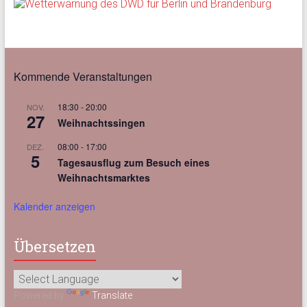
Kommende Veranstaltungen
18:30
-
20:00
NOV.
27
Weihnachtssingen
08:00
-
17:00
DEZ.
5
Tagesausflug zum Besuch eines
Weihnachtsmarktes
Kalender anzeigen
Übersetzen
Powered by
Translate