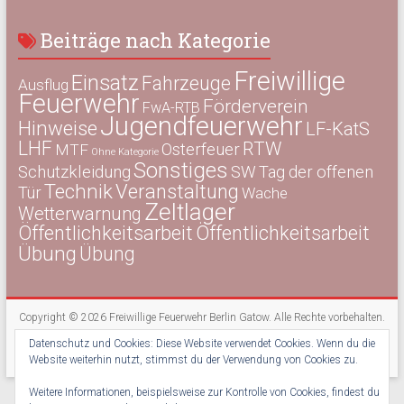
Beiträge nach Kategorie
Freiwillige
Einsatz
Fahrzeuge
Ausflug
Feuerwehr
Förderverein
FwA-RTB
Jugendfeuerwehr
Hinweise
LF-KatS
LHF
RTW
Osterfeuer
MTF
Ohne Kategorie
Sonstiges
Schutzkleidung
SW
Tag der offenen
Technik
Veranstaltung
Tür
Wache
Zeltlager
Wetterwarnung
Öffentlichkeitsarbeit
Öffentlichkeitsarbeit
Übung
Übung
Copyright © 2026
Freiwillige Feuerwehr Berlin Gatow
. Alle Rechte vorbehalten.
Theme:
Accelerate
von ThemeGrill. Präsentiert von
WordPress
.
Datenschutz und Cookies: Diese Website verwendet Cookies. Wenn du die
Kontakt
Impressum
Datenschutz
Newsletter
Website weiterhin nutzt, stimmst du der Verwendung von Cookies zu.
Weitere Informationen, beispielsweise zur Kontrolle von Cookies, findest du