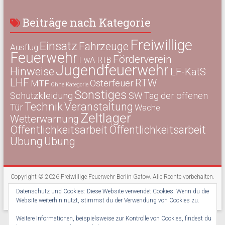
Beiträge nach Kategorie
Freiwillige
Einsatz
Fahrzeuge
Ausflug
Feuerwehr
Förderverein
FwA-RTB
Jugendfeuerwehr
Hinweise
LF-KatS
LHF
RTW
Osterfeuer
MTF
Ohne Kategorie
Sonstiges
Schutzkleidung
SW
Tag der offenen
Technik
Veranstaltung
Tür
Wache
Zeltlager
Wetterwarnung
Öffentlichkeitsarbeit
Öffentlichkeitsarbeit
Übung
Übung
Copyright © 2026
Freiwillige Feuerwehr Berlin Gatow
. Alle Rechte vorbehalten.
Theme:
Accelerate
von ThemeGrill. Präsentiert von
WordPress
.
Datenschutz und Cookies: Diese Website verwendet Cookies. Wenn du die
Kontakt
Impressum
Datenschutz
Newsletter
Website weiterhin nutzt, stimmst du der Verwendung von Cookies zu.
Weitere Informationen, beispielsweise zur Kontrolle von Cookies, findest du