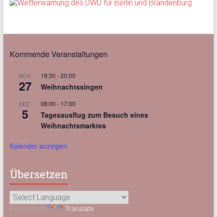
Kommende Veranstaltungen
18:30
-
20:00
NOV.
27
Weihnachtssingen
08:00
-
17:00
DEZ.
5
Tagesausflug zum Besuch eines
Weihnachtsmarktes
Kalender anzeigen
Übersetzen
Powered by
Translate