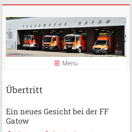
Zum
Freiwillige
Inhalt
springen
Feuerwehr
Berlin
Gatow
Menü
Fördergemeinschaft
der
Freiwilligen
Feuerwehr
Übertritt
Berlin
Gatow
e.V.
Ein neues Gesicht bei der FF
Gatow