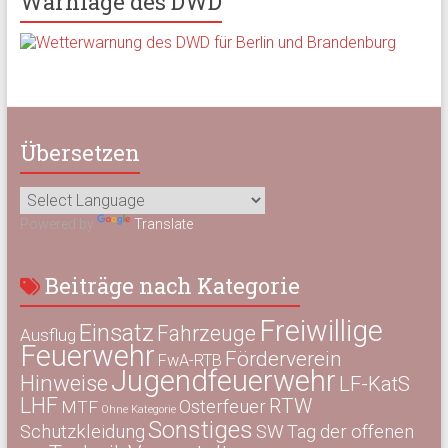
Warnlage des DWD
Übersetzen
Powered by
Translate
Beiträge nach Kategorie
Freiwillige
Einsatz
Fahrzeuge
Ausflug
Feuerwehr
Förderverein
FwA-RTB
Jugendfeuerwehr
Hinweise
LF-KatS
LHF
RTW
Osterfeuer
MTF
Ohne Kategorie
Sonstiges
Schutzkleidung
SW
Tag der offenen