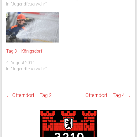
In "Jugendfeuerwehr"
Partnerjugendfeuerwehr
aus Lamstedt steht eine
spannende Woche mit viel
Sonne, Spiel und Spaß vor
uns. Und Gatow ist bereits
vor Ort! Dieses Jahr geht es
also gar nicht so…
Tag 3 – Königsdorf
4. August 2014
In "Jugendfeuerwehr"
←
Otterndorf – Tag 2
Otterndorf – Tag 4
→