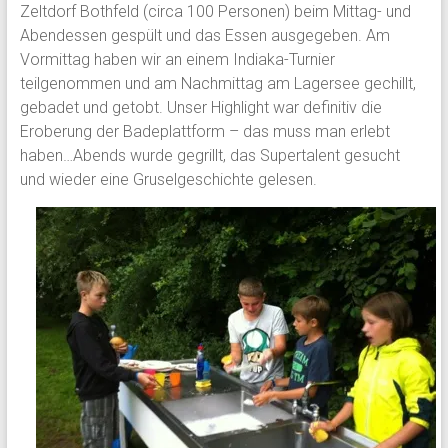
Zeltdorf Bothfeld (circa 100 Personen) beim Mittag- und
Abendessen gespült und das Essen ausgegeben. Am
Vormittag haben wir an einem Indiaka-Turnier
teilgenommen und am Nachmittag am Lagersee gechillt,
gebadet und getobt. Unser Highlight war definitiv die
Eroberung der Badeplattform – das muss man erlebt
haben…Abends wurde gegrillt, das Supertalent gesucht
und wieder eine Gruselgeschichte gelesen.