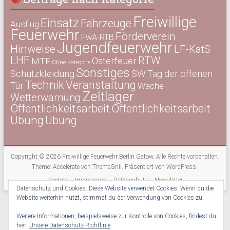
Freiwillige
Einsatz
Fahrzeuge
Ausflug
Feuerwehr
Förderverein
FwA-RTB
Jugendfeuerwehr
Hinweise
LF-KatS
LHF
RTW
Osterfeuer
MTF
Ohne Kategorie
Sonstiges
Schutzkleidung
SW
Tag der offenen
Technik
Veranstaltung
Tür
Wache
Zeltlager
Wetterwarnung
Öffentlichkeitsarbeit
Öffentlichkeitsarbeit
Übung
Übung
Copyright © 2026
Freiwillige Feuerwehr Berlin Gatow
. Alle Rechte vorbehalten.
Theme:
Accelerate
von ThemeGrill. Präsentiert von
WordPress
.
Kontakt
Impressum
Datenschutz
Newsletter
Datenschutz und Cookies: Diese Website verwendet Cookies. Wenn du die
Website weiterhin nutzt, stimmst du der Verwendung von Cookies zu.
Weitere Informationen, beispielsweise zur Kontrolle von Cookies, findest du
hier:
Unsere Datenschutz-Richtlinie