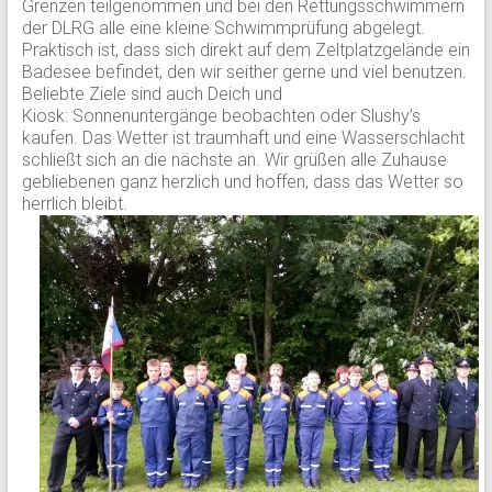
Grenzen teilgenommen und bei den Rettungsschwimmern
der DLRG alle eine kleine Schwimmprüfung abgelegt.
Praktisch ist, dass sich direkt auf dem Zeltplatzgelände ein
Badesee befindet, den wir seither gerne und viel benutzen.
Beliebte Ziele sind auch Deich und
Kiosk: Sonnenuntergänge beobachten oder Slushy’s
kaufen. Das Wetter ist traumhaft und eine Wasserschlacht
schließt sich an die nächste an. Wir grüßen alle Zuhause
gebliebenen ganz herzlich und hoffen, dass das Wetter so
herrlich bleibt.