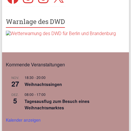
Warnlage des DWD
Kommende Veranstaltungen
18:30
-
20:00
NOV.
27
Weihnachtssingen
08:00
-
17:00
DEZ.
5
Tagesausflug zum Besuch eines
Weihnachtsmarktes
Kalender anzeigen