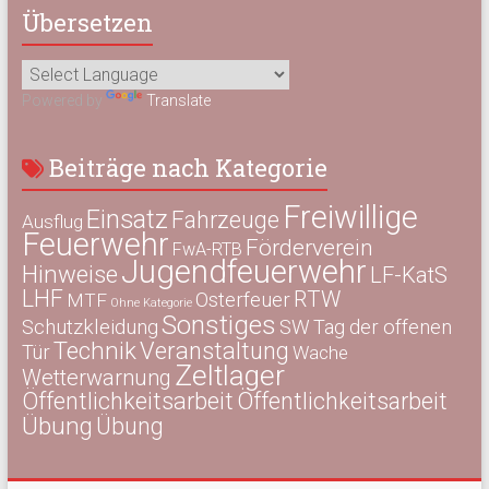
Übersetzen
Powered by
Translate
Beiträge nach Kategorie
Freiwillige
Einsatz
Fahrzeuge
Ausflug
Feuerwehr
Förderverein
FwA-RTB
Jugendfeuerwehr
Hinweise
LF-KatS
LHF
RTW
Osterfeuer
MTF
Ohne Kategorie
Sonstiges
Schutzkleidung
SW
Tag der offenen
Technik
Veranstaltung
Tür
Wache
Zeltlager
Wetterwarnung
Öffentlichkeitsarbeit
Öffentlichkeitsarbeit
Übung
Übung