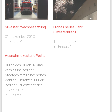
Silvester: Wachbesetzung
Frohes neues Jahr –
Silvesterbilanz
31. Dezember 2013
In "Einsatz"
1. Januar 2023
In "Einsatz"
Ausnahmezustand Wetter
Durch den Orkan "Niklas"
kam es im Berliner
Stadtgebiet zu einer hohen
Zahl an Einsätzen. Für die
Berliner Feuerwehr fielen
1127 wetterbedingte
1. April 2015
Einsätze an, so dass der
In "Einsatz"
Ausnahmezustand
ausgerufen wurde. Auch die
FF Gatow arbeitete mehrere