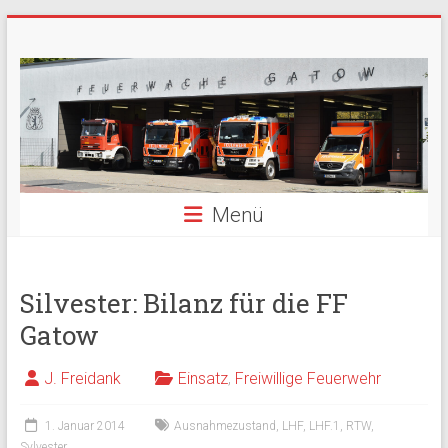
Zum
Freiwillige
Inhalt
springen
Feuerwehr
Berlin
Gatow
Menü
Fördergemeinschaft
der
Freiwilligen
Feuerwehr
Silvester: Bilanz für die FF
Berlin
Gatow
Gatow
e.V.
J. Freidank
Einsatz
,
Freiwillige Feuerwehr
1. Januar 2014
Ausnahmezustand
,
LHF
,
LHF.1
,
RTW
,
Sylvester