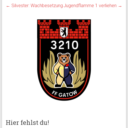
Einsatzstellen mit beiden
←
Silvester: Wachbesetzung
Jugendflamme 1 verliehen
→
LHF ab. Neben Gatow und
weiteren Einsatzstellen in
Spandau verschlug es…
Hier fehlst du!