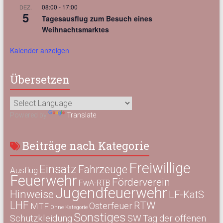
08:00
-
17:00
DEZ.
5
Tagesausflug zum Besuch eines
Weihnachtsmarktes
Kalender anzeigen
Übersetzen
Powered by
Translate
Beiträge nach Kategorie
Freiwillige
Einsatz
Fahrzeuge
Ausflug
Feuerwehr
Förderverein
FwA-RTB
Jugendfeuerwehr
Hinweise
LF-KatS
LHF
RTW
Osterfeuer
MTF
Ohne Kategorie
Sonstiges
Schutzkleidung
SW
Tag der offenen