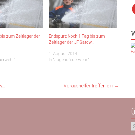
F
W
bis zum Zeltlager der
Endspurt: Noch 1 Tag bis zum
Zeltlager der JF Gatow…
1. August 2014
uerwehr"
In "Jugendfeuerwehr"
ow…
Voraushelfer treffen ein
→
Ü
P