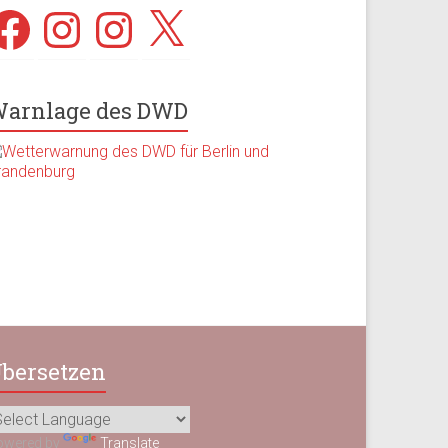
acebook
Instagram
Instagram
X
arnlage des DWD
bersetzen
owered by
Translate