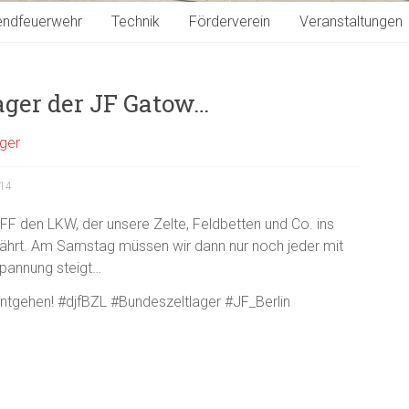
endfeuerwehr
Technik
Förderverein
Veranstaltungen
ager der JF Gatow…
ager
014
F den LKW, der unsere Zelte, Feldbetten und Co. ins
fährt. Am Samstag müssen wir dann nur noch jeder mit
pannung steigt…
entgehen! #djfBZL #Bundeszeltlager #JF_Berlin