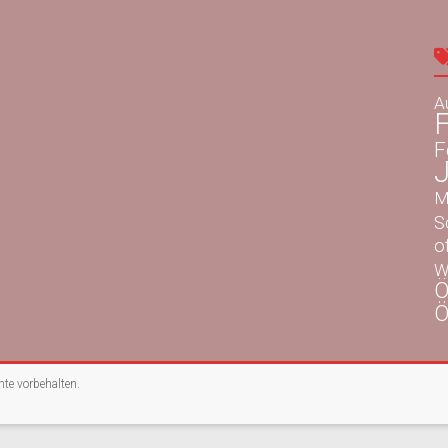
A
F
F
M
S
o
W
Ö
Ö
chte vorbehalten.