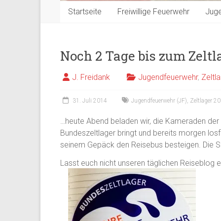
Startseite
Freiwillige Feuerwehr
Jug
Noch 2 Tage bis zum Zeltl
J. Freidank
Jugendfeuerwehr
,
Zeltl
31. Juli 2014
Jugendfeuerwehr (JF)
,
Zeltlager 2
…heute Abend beladen wir, die Kameraden der F
Bundeszeltlager bringt und bereits morgen los
seinem Gepäck den Reisebus besteigen. Die S
Lasst euch nicht unseren täglichen Reiseblog 