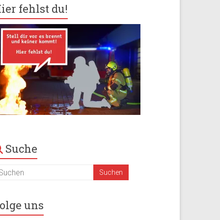
ier fehlst du!
Suche
olge uns