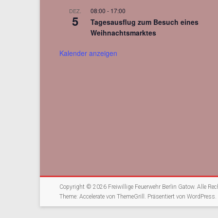
08:00
-
17:00
DEZ.
5
Tagesausflug zum Besuch eines
Weihnachtsmarktes
Kalender anzeigen
Copyright © 2026
Freiwillige Feuerwehr Berlin Gatow
. Alle Re
Theme:
Accelerate
von ThemeGrill. Präsentiert von
WordPress
.