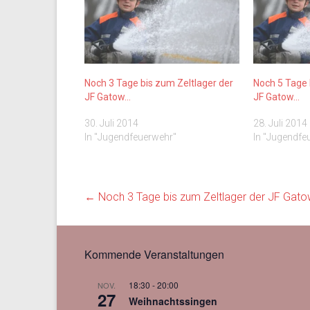
Noch 3 Tage bis zum Zeltlager der
Noch 5 Tage 
JF Gatow…
JF Gatow…
30. Juli 2014
28. Juli 2014
In "Jugendfeuerwehr"
In "Jugendfe
←
Noch 3 Tage bis zum Zeltlager der JF Gat
Kommende Veranstaltungen
18:30
-
20:00
NOV.
27
Weihnachtssingen