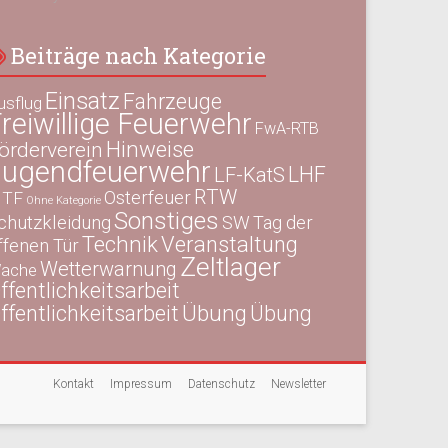
Beiträge nach Kategorie
Einsatz
Fahrzeuge
usflug
reiwillige Feuerwehr
FwA-RTB
Hinweise
örderverein
Jugendfeuerwehr
LHF
LF-KatS
RTW
Osterfeuer
TF
Ohne Kategorie
Sonstiges
chutzkleidung
SW
Tag der
Technik
Veranstaltung
ffenen Tür
Zeltlager
Wetterwarnung
ache
ffentlichkeitsarbeit
Übung
ffentlichkeitsarbeit
Übung
Kontakt
Impressum
Datenschutz
Newsletter