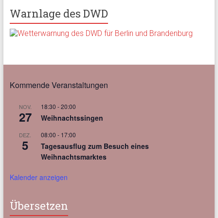
Warnlage des DWD
Kommende Veranstaltungen
18:30
-
20:00
NOV.
27
Weihnachtssingen
08:00
-
17:00
DEZ.
5
Tagesausflug zum Besuch eines
Weihnachtsmarktes
Kalender anzeigen
Übersetzen