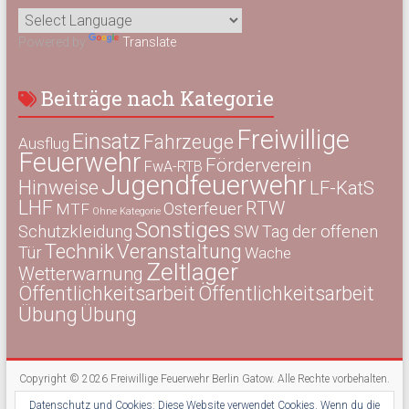
Powered by
Translate
Beiträge nach Kategorie
Freiwillige
Einsatz
Fahrzeuge
Ausflug
Feuerwehr
Förderverein
FwA-RTB
Jugendfeuerwehr
Hinweise
LF-KatS
LHF
RTW
Osterfeuer
MTF
Ohne Kategorie
Sonstiges
Schutzkleidung
SW
Tag der offenen
Technik
Veranstaltung
Tür
Wache
Zeltlager
Wetterwarnung
Öffentlichkeitsarbeit
Öffentlichkeitsarbeit
Übung
Übung
Copyright © 2026
Freiwillige Feuerwehr Berlin Gatow
. Alle Rechte vorbehalten.
Theme:
Accelerate
von ThemeGrill. Präsentiert von
WordPress
.
Datenschutz und Cookies: Diese Website verwendet Cookies. Wenn du die