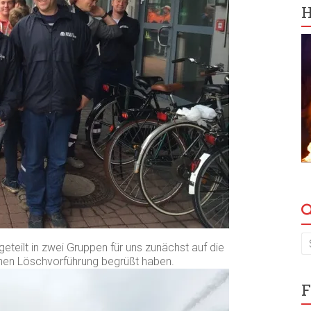
H
eteilt in zwei Gruppen für uns zunächst auf die
inen Löschvorführung begrüßt haben.
F