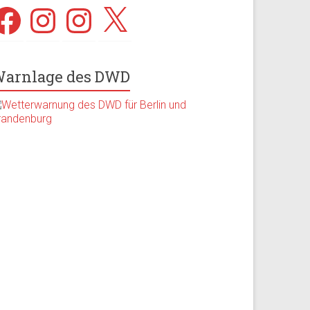
acebook
Instagram
Instagram
X
arnlage des DWD