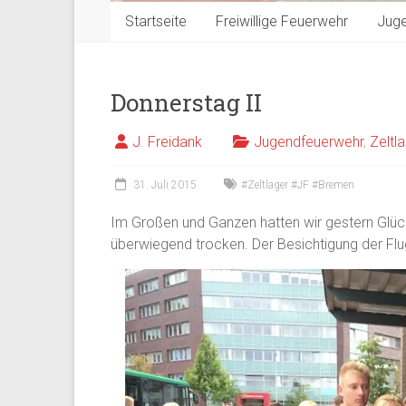
Startseite
Freiwillige Feuerwehr
Jug
Donnerstag II
J. Freidank
Jugendfeuerwehr
,
Zeltl
31. Juli 2015
#Zeltlager #JF #Bremen
Im Großen und Ganzen hatten wir gestern Glück
überwiegend trocken. Der Besichtigung der Fl