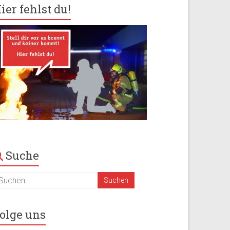
ier fehlst du!
Suche
olge uns