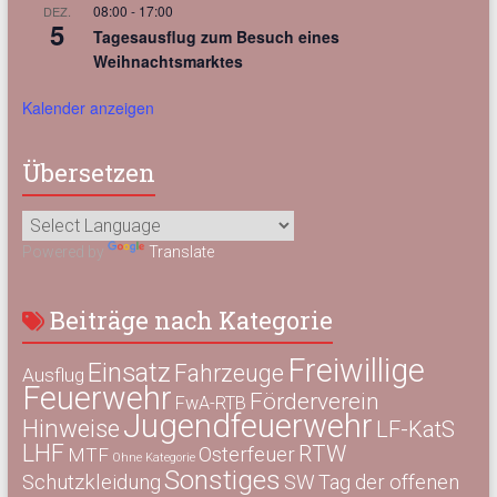
08:00
-
17:00
DEZ.
5
Tagesausflug zum Besuch eines
Weihnachtsmarktes
Kalender anzeigen
Übersetzen
Powered by
Translate
Beiträge nach Kategorie
Freiwillige
Einsatz
Fahrzeuge
Ausflug
Feuerwehr
Förderverein
FwA-RTB
Jugendfeuerwehr
Hinweise
LF-KatS
LHF
RTW
Osterfeuer
MTF
Ohne Kategorie
Sonstiges
Schutzkleidung
SW
Tag der offenen