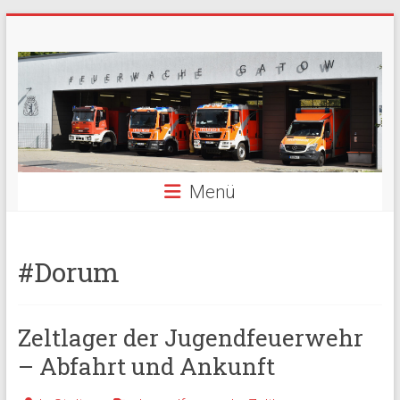
Zum
Freiwillige
Inhalt
springen
Feuerwehr
Berlin
Gatow
Menü
Fördergemeinschaft
der
Freiwilligen
Feuerwehr
#Dorum
Berlin
Gatow
e.V.
Zeltlager der Jugendfeuerwehr
– Abfahrt und Ankunft