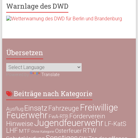
Warnlage des DWD
Übersetzen
Powered by
Translate
Beiträge nach Kategorie
Freiwillige
Einsatz
Fahrzeuge
Ausflug
Feuerwehr
Förderverein
FwA-RTB
Jugendfeuerwehr
Hinweise
LF-KatS
LHF
RTW
Osterfeuer
MTF
Ohne Kategorie
Sonstiges