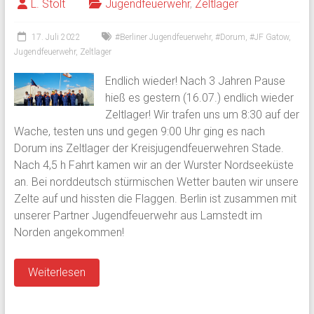
L. Stolt
Jugendfeuerwehr
,
Zeltlager
17. Juli 2022
#Berliner Jugendfeuerwehr
,
#Dorum
,
#JF Gatow
,
Jugendfeuerwehr
,
Zeltlager
Endlich wieder! Nach 3 Jahren Pause
hieß es gestern (16.07.) endlich wieder
Zeltlager! Wir trafen uns um 8:30 auf der
Wache, testen uns und gegen 9:00 Uhr ging es nach
Dorum ins Zeltlager der Kreisjugendfeuerwehren Stade.
Nach 4,5 h Fahrt kamen wir an der Wurster Nordseeküste
an. Bei norddeutsch stürmischen Wetter bauten wir unsere
Zelte auf und hissten die Flaggen. Berlin ist zusammen mit
unserer Partner Jugendfeuerwehr aus Lamstedt im
Norden angekommen!
Weiterlesen