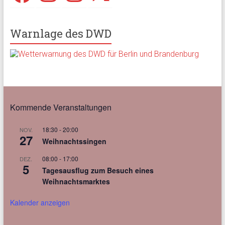
Warnlage des DWD
Kommende Veranstaltungen
18:30
-
20:00
NOV.
27
Weihnachtssingen
08:00
-
17:00
DEZ.
5
Tagesausflug zum Besuch eines
Weihnachtsmarktes
Kalender anzeigen