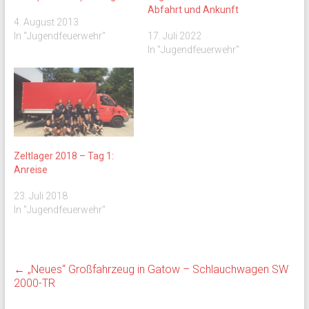
Abfahrt und Ankunft
4. August 2013
In "Jugendfeuerwehr"
17. Juli 2022
In "Jugendfeuerwehr"
Zeltlager 2018 – Tag 1:
Anreise
23. Juli 2018
In "Jugendfeuerwehr"
←
„Neues“ Großfahrzeug in Gatow – Schlauchwagen SW
2000-TR