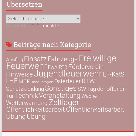
Übersetzen
Powered by
Translate
Beiträge nach Kategorie
Freiwillige
Einsatz
Fahrzeuge
Ausflug
Feuerwehr
Förderverein
FwA-RTB
Jugendfeuerwehr
Hinweise
LF-KatS
LHF
RTW
Osterfeuer
MTF
Ohne Kategorie
Sonstiges
Schutzkleidung
SW
Tag der offenen
Technik
Veranstaltung
Tür
Wache
Zeltlager
Wetterwarnung
Öffentlichkeitsarbeit
Öffentlichkeitsarbeit
Übung
Übung