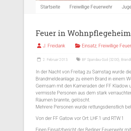
Startseite
Freiwillige Feuerwehr
Jug
Feuer in Wohnpflegeheim
J. Freidank
Einsatz
,
Freiwillige Feu
2. Februar 2013
BF Spandau-Süd (3200)
,
Brand
In der Nacht von Freitag zu Samstag wurde di
Brandmeldeanlage zu einem Brand in einem Wo
Geimsam mit den Kameraden der FF Kladow u
vermisste Personen aus dem stark verrauchten
Räumen brannte, gelöscht.
Mehrere Personen wurde rettungsdienstlich beha
Von der FF Gatow vor Ort: LHF.1 und RTW.1
Einen Einsatzbericht der Berliner Feuerwehr mit 