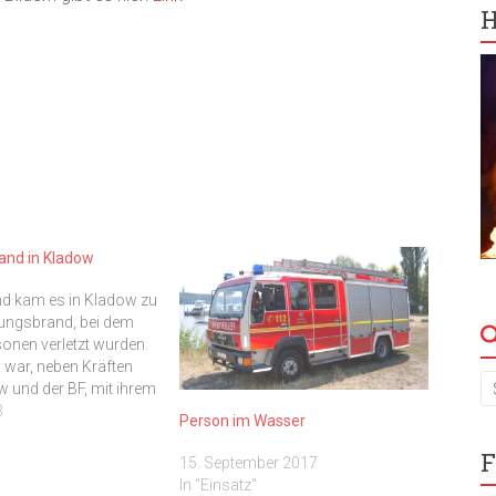
H
nd in Kladow
d kam es in Kladow zu
ngsbrand, bei dem
onen verletzt wurden.
 war, neben Kräften
w und der BF, mit ihrem
vor Ort. Einen
3
Person im Wasser
t der Berliner
t es hier: Link
F
15. September 2017
In "Einsatz"