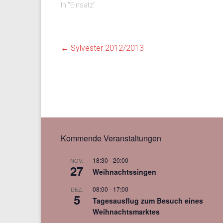
In "Einsatz"
←
Sylvester 2012/2013
Kommende Veranstaltungen
18:30
-
20:00
NOV.
27
Weihnachtssingen
08:00
-
17:00
DEZ.
5
Tagesausflug zum Besuch eines
Weihnachtsmarktes