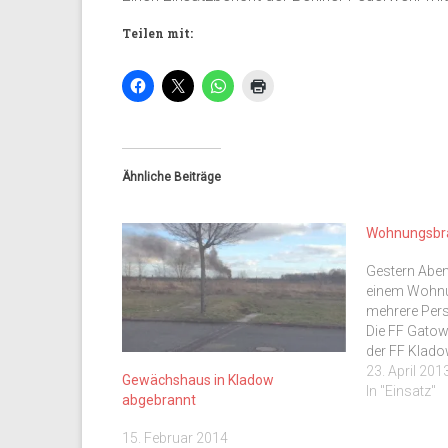
Teilen mit:
Ähnliche Beiträge
Wohnungsbra
Gestern Aben
einem Wohnu
mehrere Pers
Die FF Gatow
der FF Klado
LHF und RTW 
23. April 201
Gewächshaus in Kladow
Einsatzberich
In "Einsatz"
abgebrannt
Feuerwehr gib
15. Februar 2014