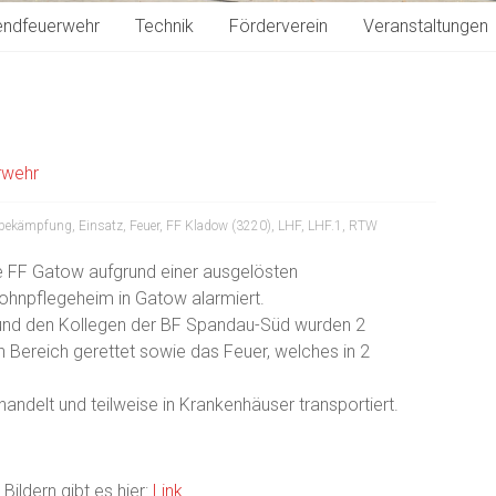
endfeuerwehr
Technik
Förderverein
Veranstaltungen
erwehr
bekämpfung
,
Einsatz
,
Feuer
,
FF Kladow (3220)
,
LHF
,
LHF.1
,
RTW
e FF Gatow aufgrund einer ausgelösten
hnpflegeheim in Gatow alarmiert.
nd den Kollegen der BF Spandau-Süd wurden 2
 Bereich gerettet sowie das Feuer, welches in 2
ndelt und teilweise in Krankenhäuser transportiert.
Bildern gibt es hier:
Link