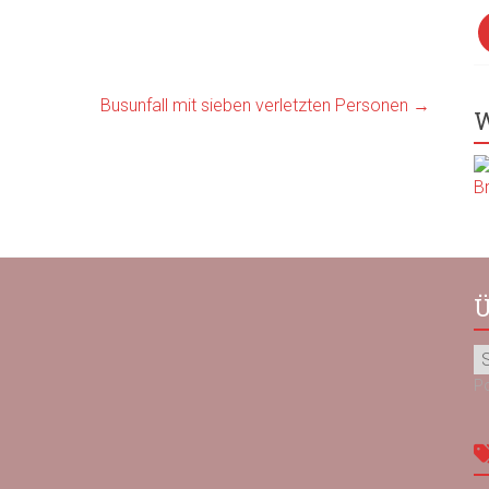
F
Busunfall mit sieben verletzten Personen
→
W
Ü
P