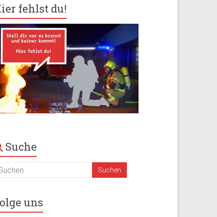
ier fehlst du!
Suche
olge uns