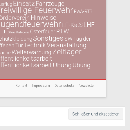
Einsatz
Fahrzeuge
usflug
reiwillige Feuerwehr
FwA-RTB
Hinweise
örderverein
Jugendfeuerwehr
LHF
LF-KatS
RTW
Osterfeuer
TF
Ohne Kategorie
Sonstiges
chutzkleidung
SW
Tag der
Technik
Veranstaltung
ffenen Tür
Zeltlager
Wetterwarnung
ache
ffentlichkeitsarbeit
Übung
ffentlichkeitsarbeit
Übung
Kontakt
Impressum
Datenschutz
Newsletter