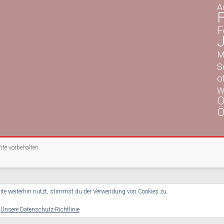
A
F
F
M
S
o
W
Ö
Ö
chte vorbehalten.
te weiterhin nutzt, stimmst du der Verwendung von Cookies zu.
:
Unsere Datenschutz-Richtlinie